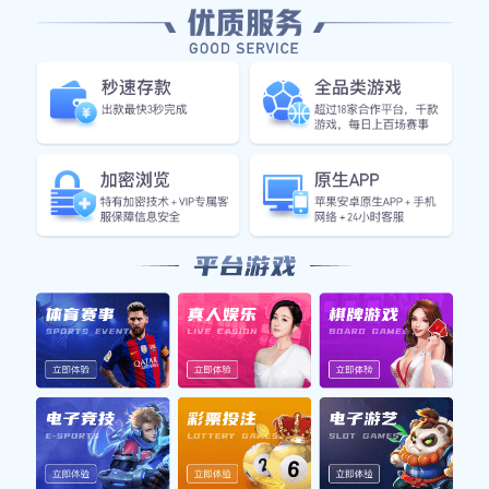
展望分析
2025-08-22 23:09:11
227
在2023赛季中，费城76人与波士顿凯尔特人的对决成
为了篮球界的焦点。这两支历史悠久、实力强大的球
队在球场上交锋，各自展现出了不同风格的竞争魅
力。本文将从四个方面详细回顾这场精彩对决，包括
比赛过程中的关键时刻、球员表现分析、战术布局与
调整、以及未来赛季的展望。通过这些方面，我们不
仅可以更好地理解两队在比赛中的表现，还能够预见
他们在接下来的赛季中可能面临的挑战和机遇。
1、比赛过程中的关键时刻
76人和凯尔特人的对决历来充满悬念。在本场比赛
中，双方你来我往，比分交替上升。第一节开始后，
76人凭借主场之利迅速取得领先。然而，凯尔特人并
没有因此气馁，他们通过一系列快速反击和精准外线
投篮逐渐缩小分差。