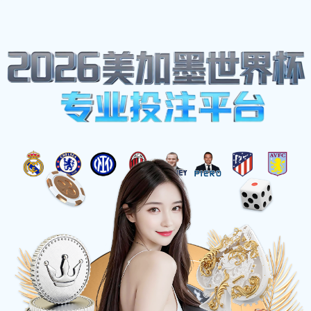
我们的邮箱地址:
apzas@gmail.com
致电我们:
15667232492