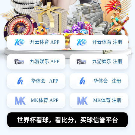
体育热点
Home
2013年马刺与步行者激战回顾：经典对决与精彩瞬间分析