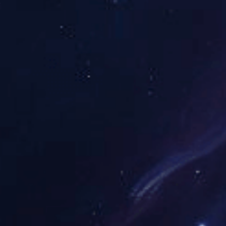
的一次交流，使人们重新审视朝美关系的发
2、赛事过程中的精彩瞬间
在比赛中，两队展现出了极高水平的竞技状
刻，每一个进攻与防守都牵动着观众的心弦
艺让人眼前一亮。朝鲜队凭借其顽强拼搏精
回应挑战。
比赛中，不乏惊艳表现，比如某位朝鲜球员
呼。而美国队则凭借快速反击打入几粒精彩
局面，使得观看体验更加刺激，也让观众感
最终，全场观众无论支持哪个球队，都深刻
刻，无论是朝鲜还是美国，都展现出对对方
更具意义，让人期待未来更多类似活动带来
3、社会反响与舆论热议
比赛结束后，各大媒体纷纷对此事进行了广
表达了各自看法。一些评论认为，此次友谊