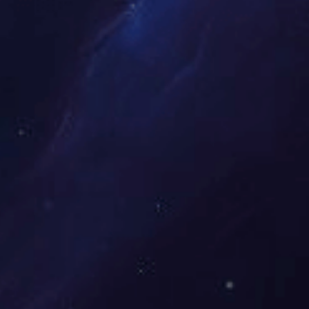
际行动参与到构建和平世界中去。
场难忘的竞技盛宴，更是一段充满希望的新篇章。在
于加强不同文化之间的理解，同时也是消除误解的重
搭建沟通桥梁，实现和平共处，共同发展。
足以根本改变两国关系，但它所传达出的信号以及带
在竞争之外，还有合作存在，只要有意愿，就一定能
s
*
Website
*