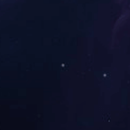
Comment
*
Post Comment