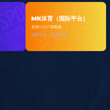
导航
介绍williamhill威廉希尔
体育热点
体育明星
集团服务
找到威廉希尔体育