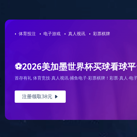
首页
介绍williamhill威廉希尔
体育热点