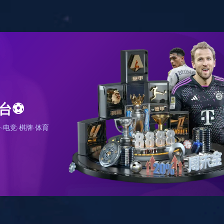
我们的邮箱地址:
致电我们:
apzas@gmail.com
15667232492
体育明星
集团服务
找到威廉希尔体育
体育热点
ome
湖人队与新奥尔良鹈鹕的激烈对决展现篮球魅力与团队精