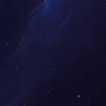
神，是任何一句口号或标语所无法替代的，它深入到
同时珍视彼此之间建立起来的人际关系。
烈对决中，我们看到了篮球带来的无限魅力和团队合
现场氛围和体育精神，每一个细节都展示出这项运动
。
它不仅丰富了我们的生活，也增强了社会团结感。让
！
s
*
Website
*