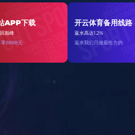
对决展现篮球魅力与团队精神
对决无疑是一场引人注目的比赛。这不仅仅是两支球
竞技水平的全面展示。通过这场比赛，我们可以看到
们如何通过默契配合实现集体目标。本文将从四个方
力和团队精神，包括战术执行、球员表现、观众氛围
运动背后的深刻内涵，让我们更好地理解这项运动之
重要。两队教练在赛前制定了详细的战术计划，以应
用其强大的内线力量，通过高位挡拆不断制造机会，
。这种战术上的博弈让整场比赛充满悬念。