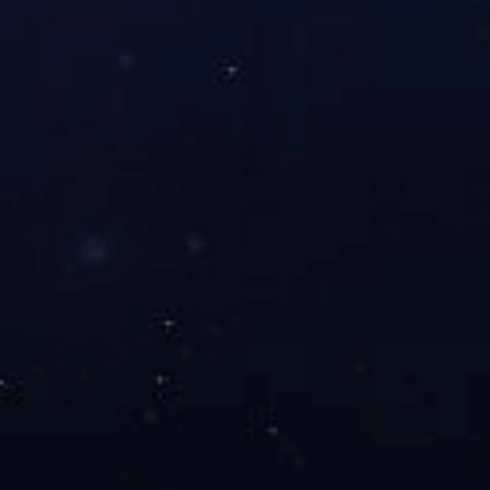
网站地图
iamhill威廉希尔
XML
点
星
务
廉希尔体育