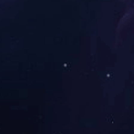
Comment
*
Post Comment