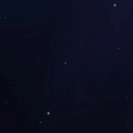
导航
英国·威廉希尔(williamhill)中文官方网
介绍will
站✅🏆『ynjzbj.com』🏆✅是世界顶
体育热
级真人游戏让生活更精彩!威廉希尔
williamhill为国内游戏玩家打造的全球
体育明
最顶级乐趣游戏APP,提供下载、入