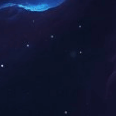
发表评论
Name
*
E-mail Addres
Comment
*
Post Comment