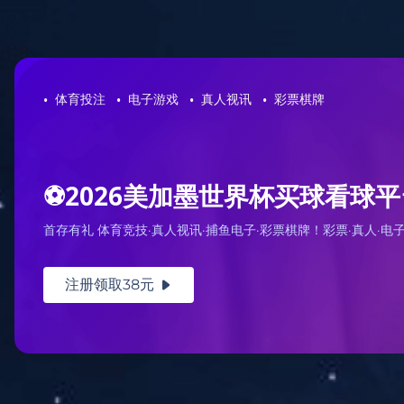
首页
介绍williamhill威廉希尔
体育热点
Home