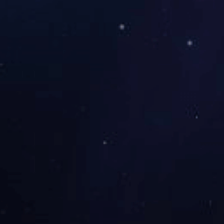
Post Comment
导航
英国·威廉希尔(williamhill)中文官方网
介绍will