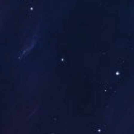
的发展尤为重要。许多年轻选手在比赛中因无法承受
，还有可能对其职业生涯造成负面影响。因此，加强
时刻把握机会的能力。
员面对失败时的恢复力。在竞技体育中，失败是不可