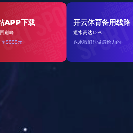
揭示排球运动员心理抗压能力的重
泛关注，其在全国范围内的排名为第九，揭示出排球
。心理素质不仅影响着运动员的表现，还直接关系到
讨武汉排球队心理素质排名背后的原因、对运动员个
及提升心理抗压能力的方法等内容，旨在呈现运动员
挑战时所展现出的应对能力。在高水平竞技体育中，
观众的期待、媒体的关注以及队友之间的竞争等。这
好的心理素质能够帮助运动员更好地应对这些挑战，