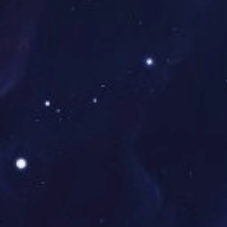
败中吸取教训对于运动员未来的发展至关重要。通过
以帮助运动员走得更远。
在历史上曾获得过多项荣誉。然而，在当前激烈竞争
情况引发了业内人士对其训练体系及管理模式进行反
与技战术水平，而忽视了心理层面的培养。
名不理想的一大因素。良好的团队氛围能够增强成员
以最佳状态投入比赛。如果团队氛围紧张或缺乏沟
表现。
发展还有赖于教练组与管理层对选手情绪管理及思想
将有助于提升整个团队的凝聚力及战斗力，从而改善
要采取一些有效的方法来提升队伍整体的心理素质。
让队员们了解如何识别并调适自己的情绪。此外，还