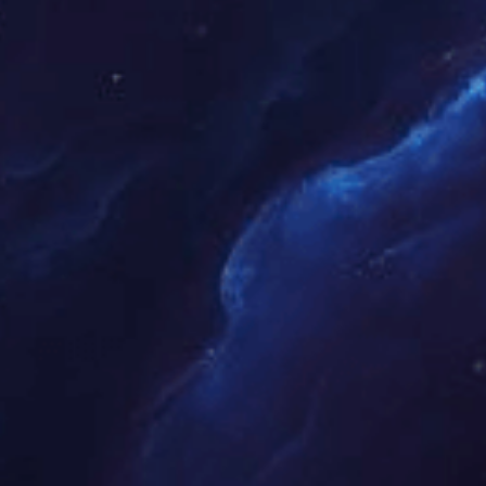
提供一对一或小组辅导，以帮助她们建立自信心和主
对真实比赛情境时所需具备的抗压能力。例如，在训
调整心态并找到解决方案，这样可以有效提高她们应
励，通过建立“互助小组”形式，让每位选手都能参
种做法不仅能增强团结感，也有助于减轻个体所承受
内仅排名第九，但这并不代表其潜力就此受限。相
法提升团队成员们的心理素养，有望逐渐扭转这一局
的建设，因为它同样是成功不可或缺的一部分。
势，不断探索和实践新的训练方法，以实现综合实力