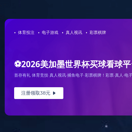
首页
介绍williamhill威廉希尔
体育热点
Home