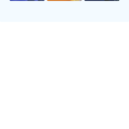
的爆发力和敏捷性，在场上迅速移动，从而有效地掌
控比赛节奏。这种速度优势不仅可以帮助他们迅速回
球，还能通过快速转身和变向来打乱对手的节奏。
此外，身体条件也是影响运动员速度的重要方面。高
水平运动员通常具备较强的肌肉力量和耐力，这使得
他们可以在激烈竞争中保持较高的移动效率。在选拔
赛中，我们观察到部分运动员由于肌肉力量不足而无
法充分发挥其速度潜力，这成为提升空间之一。