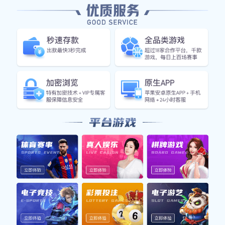
南京足球队在最新实力排行榜中荣
登第七名展现强劲竞争力
2025-11-19 11:31:53
243
南京足球队在最新的实力排行榜中荣登第七名，展现
出强劲的竞争力。这一成绩不仅反映了球队在近期比
赛中的优异表现，也体现了俱乐部管理层和教练团队
的努力与投入。通过对球队战术、球员状态、青训体
系以及球迷支持等方面进行分析，可以更全面地理解
南京足球队取得这一成就的原因。此外，这一排名也
为球队未来的发展奠定了良好的基础，提升了其在国
内外赛事中的竞争力。本文将从四个方面详细探讨南
京足球队的崛起及其在新赛季中的潜力。
1、球队战术创新
南京足球队近年来不断推陈出新，尤其是在战术布局
上深受好评。在新的赛季中，教练组根据对手特点灵
活调整阵型，使得球队在攻防两端都能迅速适应不同
局面。这种战术上的灵活性使得南京队能够有效应对