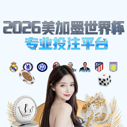
我们的邮箱地址:
apzas@gmail.com
致电我们:
15667232492