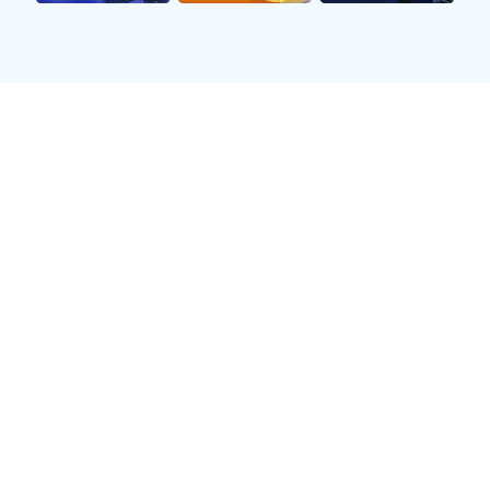
队的对决更是充满了戏剧性。从开场哨声响起那一刻
起，两支球队便展现出强烈的求胜欲望。比如，在第
一节结束前，雄鹿队的一次快攻以绝妙的传球配合完
成了一个漂亮的扣篮，全场观众沸腾不已。这一瞬间
不仅点燃了主队球迷的热情，也让火箭队感受到来自
对手强大的压力。
与此同时，火箭队也并非甘于示弱。在比赛进行到第
三节时，通过精准无误的三分投射，一位年轻球员连
中两记远投，将比分迅速拉近，让人心跳加速。这种
高光时刻不仅展示了个人能力，也让整个团队士气大
增，为后续比赛奠定了基础。