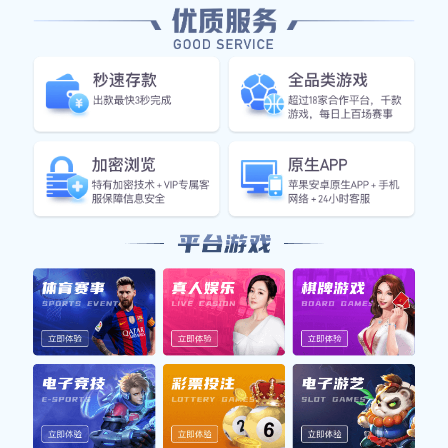
雄鹿队与火箭的激烈对决展现篮球
魅力与团队精神的巅峰较量
2025-07-06 03:19:30
325
在当今篮球界，雄鹿队与火箭队的对决无疑是一场备
受瞩目的赛事。这不仅仅是一场普通的比赛，更是两
支球队之间的顶级较量，展现了篮球运动的魅力和团
队精神。在这场激烈的对抗中，我们可以看到球员们
在赛场上的拼搏精神、技术水平以及战术执行力。同
时，这也是一场对团队合作的完美诠释，双方球员通
过默契配合，充分发挥个人能力，为观众呈现了一场
视觉盛宴。本文将从四个方面详细剖析雄鹿队与火箭
队这一激烈对决所传达出的篮球魅力与团队精神，包
括精彩瞬间、高水平技术、战术运用和团队合作，以
此来展现这场比赛的独特之处。
1、精彩瞬间与高光时刻
每一场比赛都有其令人难忘的瞬间，而雄鹿队与火箭