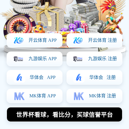
体育热点
Home
雄鹿队与火箭的激烈对决展现篮球魅力与团队精神的巅峰较
量